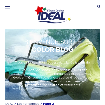
BIENVENUE SUR LE
COLOR BLOG
Trouvez l’inspiration nécessaire à la réalisation de
votre projet…
Découvrez nos idées, nos conseils… Au fil des
saisons et des modes, les tendances et vos envies
évoluent. Chaque couleur est source d’idées. Mode,
accessoires, déco… Osez vous exprimer et
customisez vos textiles et vêtements.
IDEAL
>
Les tendances
>
Page 2