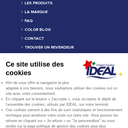
LES PRODUITS
LA MARQUE
FAQ
COLOR BLOG
CONTACT
TROUVER UN REVENDEUR
MENTIONS LÉGALES
Ce site utilise des
CRÉDITS
cookies
COMPOSITION DES PRODUITS
Afin de vous offrir la navigation la plus
FICHE PRODUIT RELATIVE AUX QUALITÉS
adaptée à vos besoins, nous souhaitons utiliser des cookies sur ce
OU CARACTÉRISTIQUES
site avec votre consentement.
ENVIRONNEMENTALES
En cliquant sur le bouton « J'accepte », vous acceptez le dépôt de
l’ensemble des cookies, utilisés par IDEAL, sur votre terminal.
REJOINDRE LA COMMUNAUTÉ
Ces cookies servent à des fins de suivi statistiques et fonctionnement
technique pour améliorer votre visite sur notre site. Vous pouvez les
refuser en cliquant sur « Je refuse » ou "Je personnalise" ou vous
rendre sur la page politique de gestion des cookies pour plus