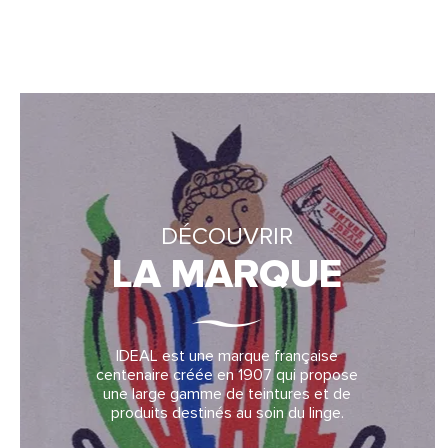
DÉCOUVRIR
LA MARQUE
IDEAL est une marque française
centenaire créée en 1907 qui propose
une large gamme de teintures et de
produits destinés au soin du linge.