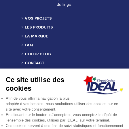
du linge.
VOS PROJETS
LES PRODUITS
LA MARQUE
FAQ
COLOR BLOG
CONTACT
TROUVER UN REVENDEUR
Ce site utilise des
MENTIONS LÉGALES
cookies
CRÉDITS
Afin de vous offrir la navigation la plus
COMPOSITION DES PRODUITS
adaptée à vos besoins, nous souhaitons utiliser des cookies sur ce
site avec votre consentement.
FICHE PRODUIT RELATIVE AUX QUALITÉS
En cliquant sur le bouton « J'accepte », vous acceptez le dépôt de
OU CARACTÉRISTIQUES
ENVIRONNEMENTALES
l’ensemble des cookies, utilisés par IDEAL, sur votre terminal.
Ces cookies servent à des fins de suivi statistiques et fonctionnement