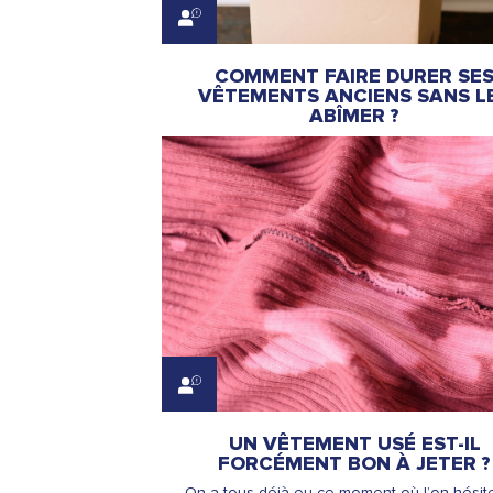
COMMENT FAIRE DURER SE
VÊTEMENTS ANCIENS SANS L
ABÎMER ?
UN VÊTEMENT USÉ EST-IL
FORCÉMENT BON À JETER ?
On a tous déjà eu ce moment où l’on hésit