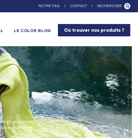
NOTRE FAQ
|
CONTACT
|
RECHERCHER
Où trouver nos produits ?
AL
LE COLOR BLOG
ces et vos envies
ous exprimer et