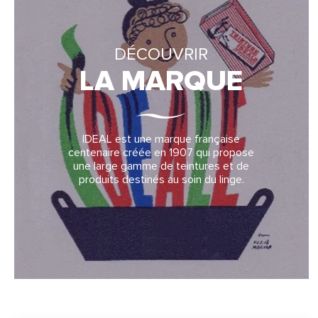
DÉCOUVRIR
LA MARQUE
IDEAL est une marque française
centenaire créée en 1907 qui propose
une large gamme de teintures et de
produits destinés au soin du linge.