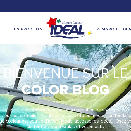
E
LES PRODUITS
LA MARQUE IDÉ
BIENVENUE SUR LE
COLOR BLOG
Trouvez l’inspiration nécessaire à la réalisation de votre projet…
ées, nos conseils… Au fil des saisons et des modes, les tendan
ue couleur est source d’idées. Mode, accessoires, déco… Osez v
customisez vos textiles et vêtements.