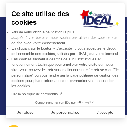
Ce site utilise des
cookies
Afin de vous offrir la navigation la plus
adaptée à vos besoins, nous souhaitons utiliser des cookies sur
ce site avec votre consentement.
En cliquant sur le bouton « J'accepte », vous acceptez le dépôt
de l’ensemble des cookies, utilisés par IDEAL, sur votre terminal.
IDEAL est une marque
Ces cookies servent à des fins de suivi statistiques et
française centenaire créée en
fonctionnement technique pour améliorer votre visite sur notre
1907 qui propose une large
site. Vous pouvez les refuser en cliquant sur « Je refuse » ou "Je
gamme
personnalise" ou vous rendre sur la page politique de gestion des
de teintures et de produits
cookies pour plus d’informations et paramétrer vos choix selon
les cookies.
destinés au soin
du linge.
Lire la politique de confidentialité
Consentements certifiés par
Je refuse
Je personnalise
J'accepte
Axeptio consent
Plateforme de Gestion du Consentement : Personnalisez vos Optio