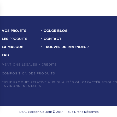
VOS PROJETS
COLOR BLOG
LES PRODUITS
CONTACT
LA MARQUE
TROUVER UN REVENDEUR
FAQ
MENTIONS LÉGALES
CRÉDITS
COMPOSITION DES PRODUITS
FICHE PRODUIT RELATIVE AUX QUALITÉS OU CARACTÉRISTIQUE
ENVIRONNEMENTALES
ns
IDEAL L'expert Couleur © 2017 – Tous Droits Réservés