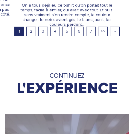
mence
On a tous déjà eu ce t-shirt qu’on portait tout le
a pas
temps, facile à enfiler, qui allait avec tout. Et puis,
 côté.
sans vraiment s’en rendre compte, la couleur
change : le noir devient gris, le blanc jaunit, les
couleurs perdent...
1
2
3
4
5
6
7
>>
»
CONTINUEZ
L'EXPÉRIENCE