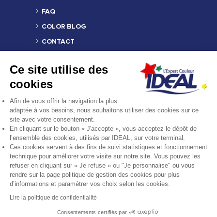
FAQ
COLOR BLOG
CONTACT
TROUVER UN REVENDEUR
Ce site utilise des
MENTIONS LÉGALES
cookies
CRÉDITS
Afin de vous offrir la navigation la plus
COMPOSITION DES PRODUITS
adaptée à vos besoins, nous souhaitons utiliser des cookies sur ce
site avec votre consentement.
FICHE PRODUIT RELATIVE AUX QUALITÉS
En cliquant sur le bouton « J'accepte », vous acceptez le dépôt de
OU CARACTÉRISTIQUES
ENVIRONNEMENTALES
l’ensemble des cookies, utilisés par IDEAL, sur votre terminal.
Ces cookies servent à des fins de suivi statistiques et fonctionnement
technique pour améliorer votre visite sur notre site. Vous pouvez les
REJOINDRE LA COMMUNAUTÉ
refuser en cliquant sur « Je refuse » ou "Je personnalise" ou vous
rendre sur la page politique de gestion des cookies pour plus
d’informations et paramétrer vos choix selon les cookies.
Lire la politique de confidentialité
Consentements certifiés par