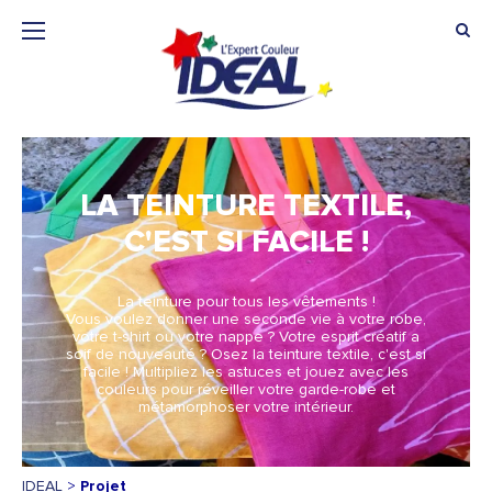
LA TEINTURE TEXTILE,
C'EST SI FACILE !
La teinture pour tous les vêtements !
Vous voulez donner une seconde vie à votre robe,
votre t-shirt ou votre nappe ? Votre esprit créatif a
soif de nouveauté ? Osez la teinture textile, c'est si
facile ! Multipliez les astuces et jouez avec les
couleurs pour réveiller votre garde-robe et
métamorphoser votre intérieur.
IDEAL
>
Projet