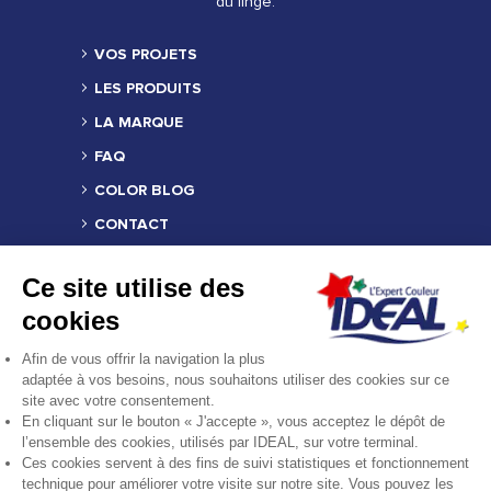
du linge.
VOS PROJETS
LES PRODUITS
LA MARQUE
FAQ
COLOR BLOG
CONTACT
TROUVER UN REVENDEUR
Ce site utilise des
MENTIONS LÉGALES
cookies
CRÉDITS
Afin de vous offrir la navigation la plus
COMPOSITION DES PRODUITS
adaptée à vos besoins, nous souhaitons utiliser des cookies sur ce
site avec votre consentement.
FICHE PRODUIT RELATIVE AUX QUALITÉS
En cliquant sur le bouton « J'accepte », vous acceptez le dépôt de
OU CARACTÉRISTIQUES
ENVIRONNEMENTALES
l’ensemble des cookies, utilisés par IDEAL, sur votre terminal.
Ces cookies servent à des fins de suivi statistiques et fonctionnement
technique pour améliorer votre visite sur notre site. Vous pouvez les
REJOINDRE LA COMMUNAUTÉ