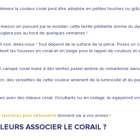
rieur la couleur corail peut être adoptée en petites touches ou grâce
maison en passant par le mobilier, cette teinte pétillante donne du dyn
veuglera pas au bout de quelques semaines !
ôt osé, diriez-vous ! Tout dépend de la surface de la pièce. Posez un
eint les housses en corail et en beige pour le rappel de couleurs et 
n canapé corail marié à des teintes pastel amène du romantisme dans 
n, des serviettes de cette couleur amènent de la luminosité et du pep
s avec des rideaux corail. Occultants ou en voilage, ils égayeront vo
 teintures pour vêtements
donnent vie à vos envies !
EURS ASSOCIER LE CORAIL ?