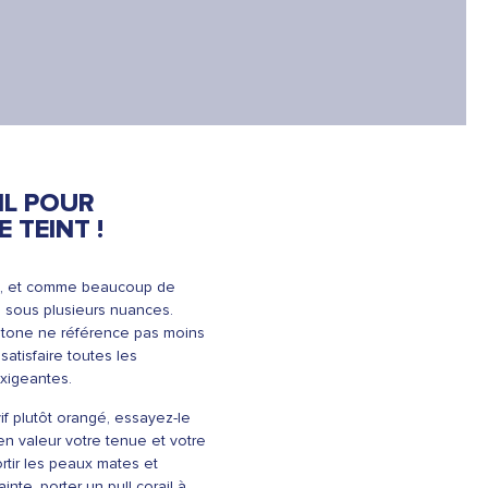
IL POUR
 TEINT !
ve, et comme beaucoup de
e sous plusieurs nuances.
ntone ne référence pas moins
satisfaire toutes les
exigeantes.
if plutôt orangé, essayez-le
 en valeur votre tenue et votre
sortir les peaux mates et
nte, porter un pull corail à