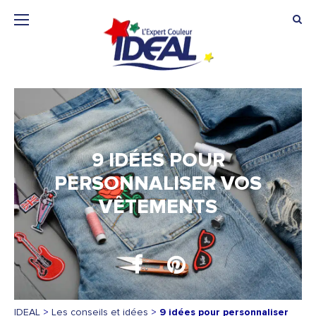
9 IDÉES POUR
PERSONNALISER VOS
VÊTEMENTS
IDEAL
>
Les conseils et idées
>
9 idées pour personnaliser