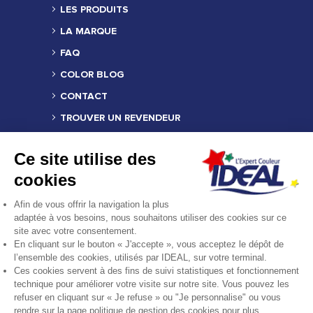
LES PRODUITS
LA MARQUE
FAQ
COLOR BLOG
CONTACT
TROUVER UN REVENDEUR
MENTIONS LÉGALES
Ce site utilise des
CRÉDITS
cookies
COMPOSITION DES PRODUITS
Afin de vous offrir la navigation la plus
FICHE PRODUIT RELATIVE AUX QUALITÉS
adaptée à vos besoins, nous souhaitons utiliser des cookies sur ce
OU CARACTÉRISTIQUES
site avec votre consentement.
ENVIRONNEMENTALES
En cliquant sur le bouton « J'accepte », vous acceptez le dépôt de
l’ensemble des cookies, utilisés par IDEAL, sur votre terminal.
REJOINDRE LA COMMUNAUTÉ
Ces cookies servent à des fins de suivi statistiques et fonctionnement
technique pour améliorer votre visite sur notre site. Vous pouvez les
refuser en cliquant sur « Je refuse » ou "Je personnalise" ou vous
rendre sur la page politique de gestion des cookies pour plus