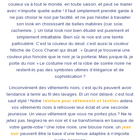
couleur va à tout le monde, en toute saison, et peut se marier
avec n’importe quelle autre ! Il faut simplement prendre garde à
ne pas choisir le noir par facilité, et ne pas hésiter à travailler
son look en choisissant de belles matières (cuir, soie,
cachemire…). Un total look noir bien étudié est purement et
simplement imbattable. Bien sûr, le noir est une teinte
particulière. C’est la couleur du deuil, c’est aussi la couleur
fétiche de Coco Chanel qui disait : « Quand je trouverai une
couleur plus foncée que le noir, je la porterai. Mais jusque-là, je
porte du noir. » Le costume noir et la robe de soirée noire ne
restent-ils pas des symboles ultimes d’élégance et de
sophistication ?
L’inconvénient des vêtements noirs, c’est qu’ils peuvent avoir
tendance à ternir au fil des lavages. Et un noir délavé, c’est tout
sauf stylé ! Notre
teinture pour vêtements et textiles
aidera
vos vêtements noirs à retrouver leur éclat et une seconde
jeunesse. Un vieux vêtement que vous ne portez plus ? Ne le
jetez pas, teignez-le en noir et il se transformera en basique de
votre garde-robe ! Une robe noire, une blouse noire, un
jean
noir
peuvent être la base d’une tenue adaptée à n’importe