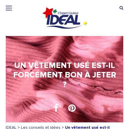
UN VÊTEMENT USÉ EST-IL
FORCÉMENT BON À JETER
?
IDEAL
>
Les conseils et idées
>
Un vêtement usé est-il