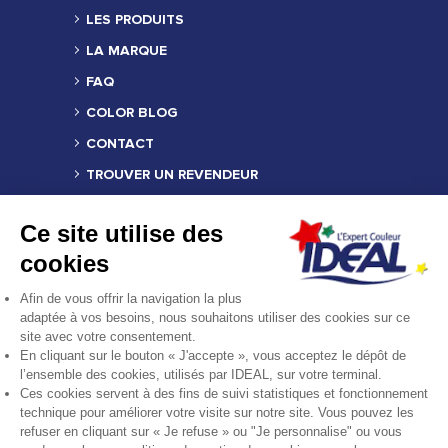
LES PRODUITS
LA MARQUE
FAQ
COLOR BLOG
CONTACT
TROUVER UN REVENDEUR
MENTIONS LÉGALES
Ce site utilise des
CRÉDITS
cookies
COMPOSITION DES PRODUITS
Afin de vous offrir la navigation la plus
FICHE PRODUIT RELATIVE AUX QUALITÉS
adaptée à vos besoins, nous souhaitons utiliser des cookies sur ce
OU CARACTÉRISTIQUES
site avec votre consentement.
ENVIRONNEMENTALES
En cliquant sur le bouton « J'accepte », vous acceptez le dépôt de
l’ensemble des cookies, utilisés par IDEAL, sur votre terminal.
REJOINDRE LA COMMUNAUTÉ
Ces cookies servent à des fins de suivi statistiques et fonctionnement
technique pour améliorer votre visite sur notre site. Vous pouvez les
refuser en cliquant sur « Je refuse » ou "Je personnalise" ou vous